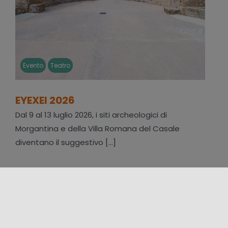
Evento
Teatro
EYEXEI 2026
Dal 9 al 13 luglio 2026, i siti archeologici di
Morgantina e della Villa Romana del Casale
diventano il suggestivo [...]
10/07/2026 00:00 - 08/08/2026 00:00