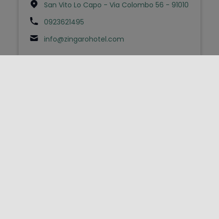
San Vito Lo Capo - Via Colombo 56 - 91010
0923621495
info@zingarohotel.com
FOLLOW US