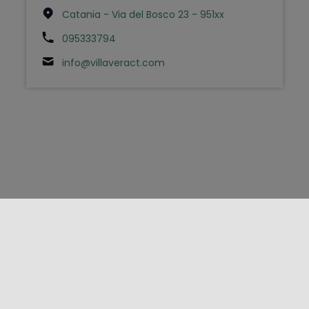
Catania - Via del Bosco 23 - 951xx
095333794
info@villaveract.com
FOLLOW US