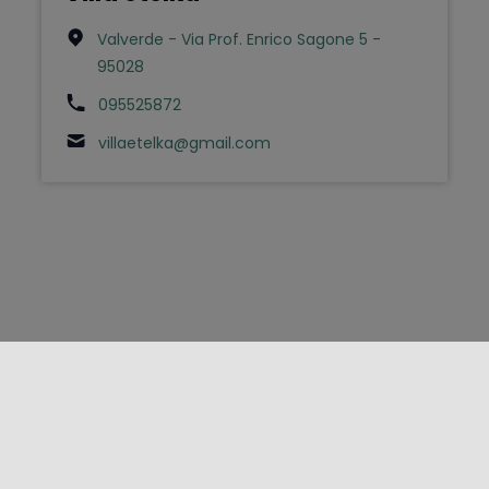
Valverde - Via Prof. Enrico Sagone 5 -
95028
095525872
villaetelka@gmail.com
FOLLOW US