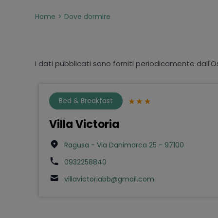
Home
Dove dormire
I dati pubblicati sono forniti periodicamente dall'O
Bed & Breakfast
Villa Victoria
Ragusa - Via Danimarca 25 - 97100
0932258840
villavictoriabb@gmail.com