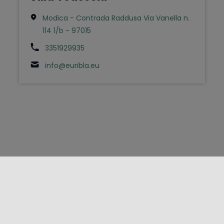
Modica - Contrada Raddusa Via Vanella n.
114 1/b - 97015
3351929935
info@euribla.eu
FOLLOW US