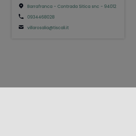
Barrafranca - Contrada Sitica snc - 94012
0934468028
villarosalia@tiscali.it
FOLLOW US