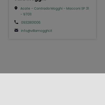
Acate - Contrada Mogghi - Macconi SP 31
- 97011
0932801006
info@villamogghi.it
FOLLOW US