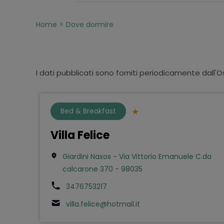
Home
Dove dormire
I dati pubblicati sono forniti periodicamente dall'O
Bed & Breakfast
Villa Felice
Giardini Naxos - Via Vittorio Emanuele C.da
calcarone 370 - 98035
3476753217
villa.felice@hotmail.it