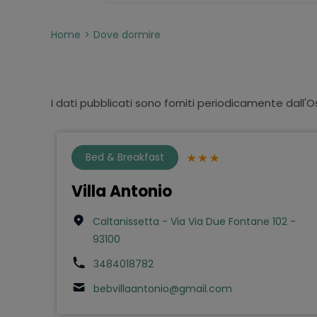
Home
Dove dormire
I dati pubblicati sono forniti periodicamente dall'O
Bed & Breakfast
Villa Antonio
Caltanissetta - Via Via Due Fontane 102 -
93100
3484018782
bebvillaantonio@gmail.com