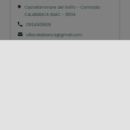
Castellammare del Golfo - Contrada
CALABIANCA SNAC - 91014
0924505505
villacalabianca@gmail.com
FOLLOW US