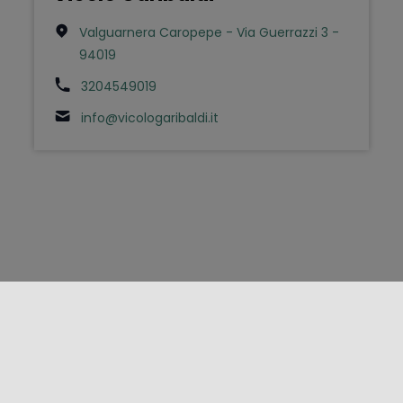
Valguarnera Caropepe - Via Guerrazzi 3 -
94019
3204549019
info@vicologaribaldi.it
FOLLOW US