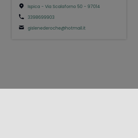
Ispica - Via Scalaforno 50 - 97014
3398699903
gislenederoche@hotmail.it
FOLLOW US