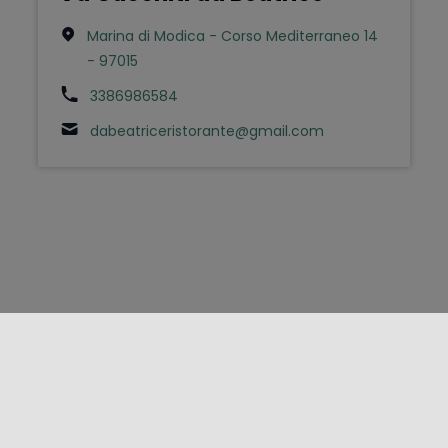
Marina di Modica - Corso Mediterraneo 14
- 97015
3386986584
dabeatriceristorante@gmail.com
FOLLOW US