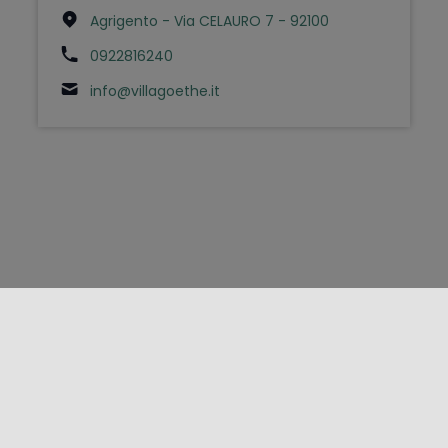
Agrigento - Via CELAURO 7 - 92100
0922816240
info@villagoethe.it
FOLLOW US