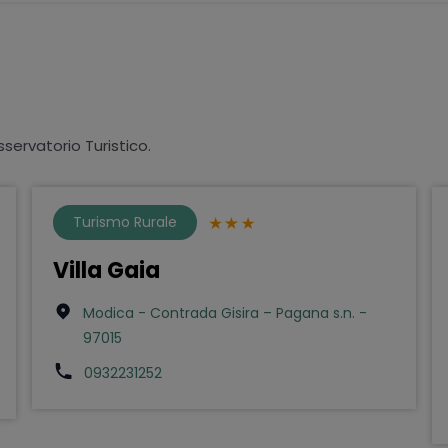
sservatorio Turistico.
Turismo Rurale
Villa Gaia
Modica - Contrada Gisira – Pagana s.n. -
97015
0932231252