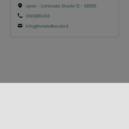
Lipari - Contrada Zinzolo 12 - 98055
0909813453
info@hotelvillacute.it
FOLLOW US