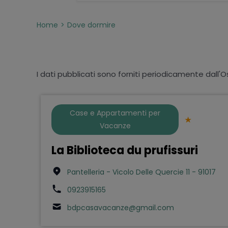
Home
Dove dormire
I dati pubblicati sono forniti periodicamente dall'O
Case e Appartamenti per
Vacanze
La Biblioteca du prufissuri
Pantelleria - Vicolo Delle Quercie 11 - 91017
0923915165
bdpcasavacanze@gmail.com