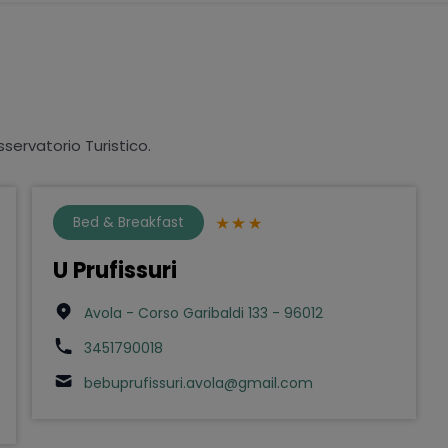
sservatorio Turistico.
Bed & Breakfast
U Prufissuri
Avola - Corso Garibaldi 133 - 96012
3451790018
bebuprufissuri.avola@gmail.com