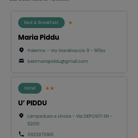
Bed & Breakfast
Maria Piddu
Palermo - Via Giardinaccio 9 - 901xx
bebmariapiddu@gmail.com
Hotel
U’ PIDDU
Lampedusa e Linosa - Via DEPOSITI SN -
92010
0922970901