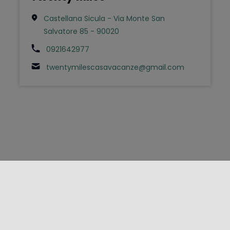
Castellana Sicula - Via Monte San
Salvatore 85 - 90020
0921642977
twentymilescasavacanze@gmail.com
FOLLOW US