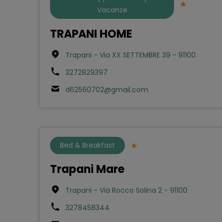
Vacanze
TRAPANI HOME
Trapani - Via XX SETTEMBRE 39 - 91100
3272829397
d62560702@gmail.com
Bed & Breakfast
Trapani Mare
Trapani - Via Rocco Solina 2 - 91100
3278458344