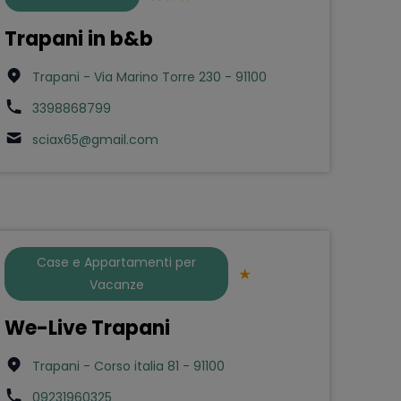
Trapani in b&b
Trapani - Via Marino Torre 230 - 91100
3398868799
sciax65@gmail.com
Case e Appartamenti per
Vacanze
We-Live Trapani
Trapani - Corso italia 81 - 91100
09231960325