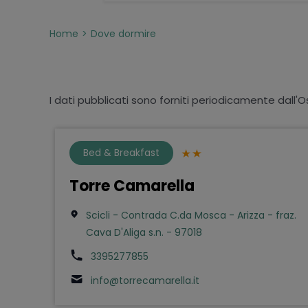
Home
Dove dormire
I dati pubblicati sono forniti periodicamente dall'O
Bed & Breakfast
Torre Camarella
Scicli - Contrada C.da Mosca - Arizza - fraz.
Cava D'Aliga s.n. - 97018
3395277855
info@torrecamarella.it