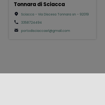
Tonnara di Sciacca
Sciacca - Via Discesa Tonnara sn - 92019
3358724494
portodisciaccasrl@gmail.com
FOLLOW US