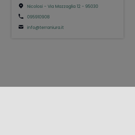
Nicolosi - Via Mazzaglia 12 - 95030
095910908
info@terraniura.it
FOLLOW US