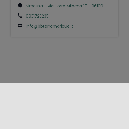
Siracusa - Via Torre Milocca 17 - 96100
0931723235
info@bbterramarique.it
FOLLOW US