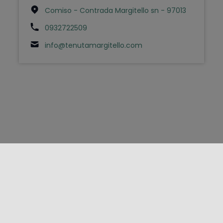
Comiso - Contrada Margitello sn - 97013
0932722509
info@tenutamargitello.com
FOLLOW US