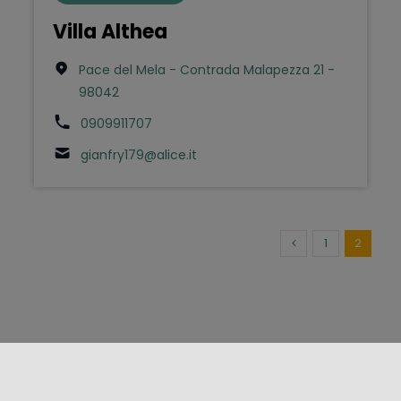
Villa Althea
Pace del Mela - Contrada Malapezza 21 -
98042
0909911707
gianfry179@alice.it
1
2