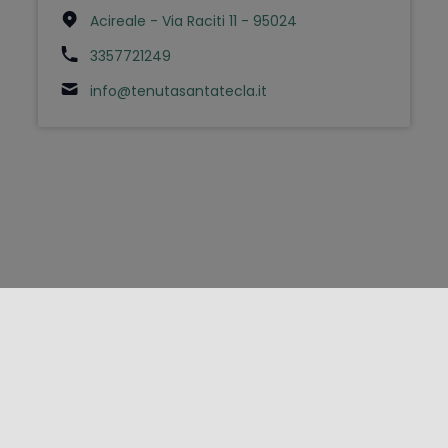
Acireale - Via Raciti 11 - 95024
3357721249
info@tenutasantatecla.it
FOLLOW US