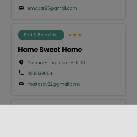
emapar85@gmail.com
Bed & Breakfast
Home Sweet Home
Trapani - Largo Ilio 1 - 91100
3282139004
maltesev22@gmail.com
Bed & Breakfast
Home Sweet Home