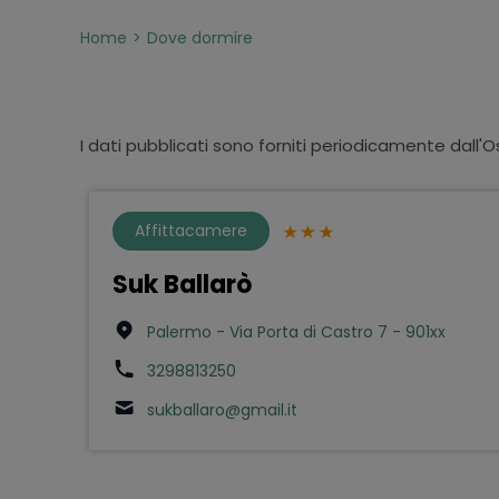
Home
Dove dormire
I dati pubblicati sono forniti periodicamente dall'O
Affittacamere
Suk Ballarò
Palermo - Via Porta di Castro 7 - 901xx
3298813250
sukballaro@gmail.it