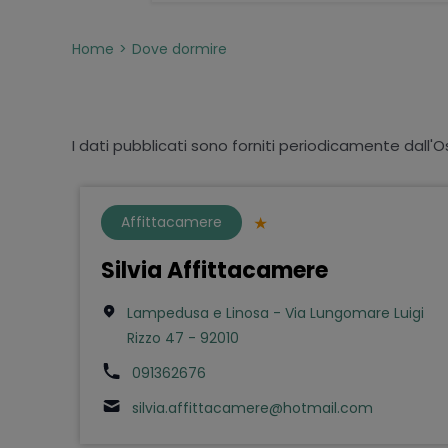
Home
Dove dormire
I dati pubblicati sono forniti periodicamente dall'O
Affittacamere
Silvia Affittacamere
Lampedusa e Linosa - Via Lungomare Luigi
Rizzo 47 - 92010
091362676
silvia.affittacamere@hotmail.com