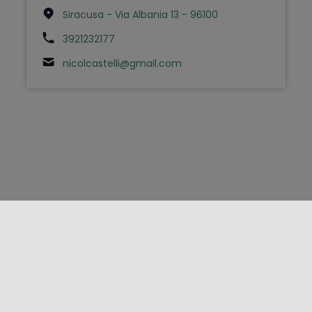
Siracusa - Via Albania 13 - 96100
3921232177
nicolcastelli@gmail.com
FOLLOW US