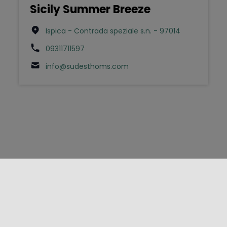
Sicily Summer Breeze
Ispica - Contrada speziale s.n. - 97014
09311711597
info@sudesthoms.com
FOLLOW US