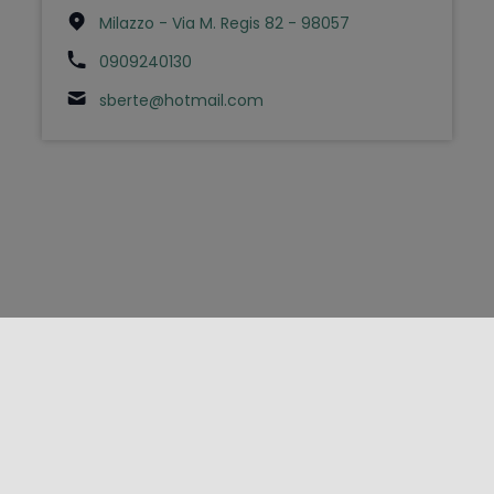
Milazzo - Via M. Regis 82 - 98057
0909240130
sberte@hotmail.com
FOLLOW US