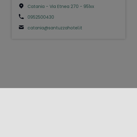
Catania - Via Etnea 270 - 951xx
0952500430
catania@santuzzahotel.it
FOLLOW US