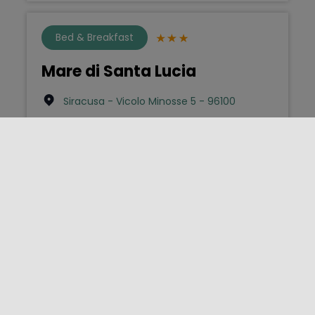
Bed & Breakfast
Mare di Santa Lucia
Siracusa - Vicolo Minosse 5 - 96100
09311995710
info@bbmaredisantalucia.it
Agriturismo
Santa Lucia
Noto - Contrada Buffa sn - 96017
3332983995