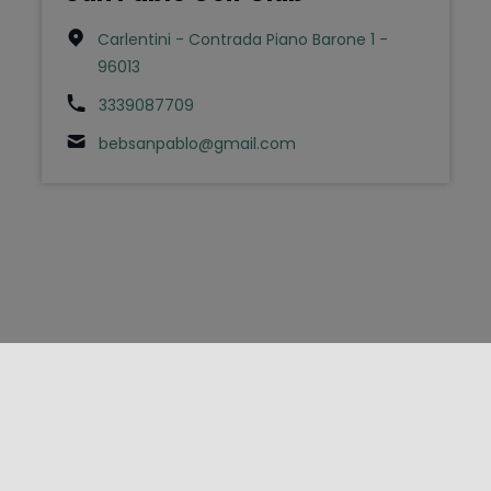
Carlentini - Contrada Piano Barone 1 -
96013
3339087709
bebsanpablo@gmail.com
FOLLOW US