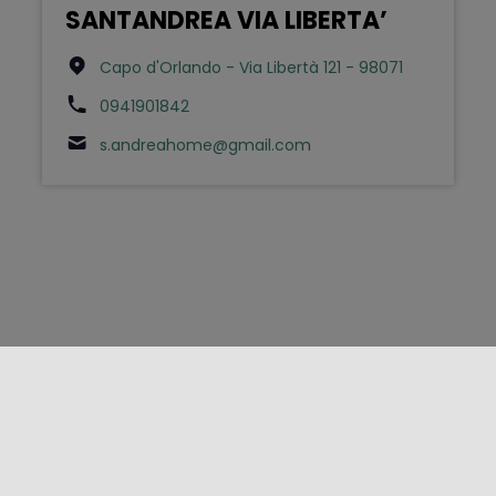
SANTANDREA VIA LIBERTA’
Capo d'Orlando - Via Libertà 121 - 98071
0941901842
s.andreahome@gmail.com
FOLLOW US