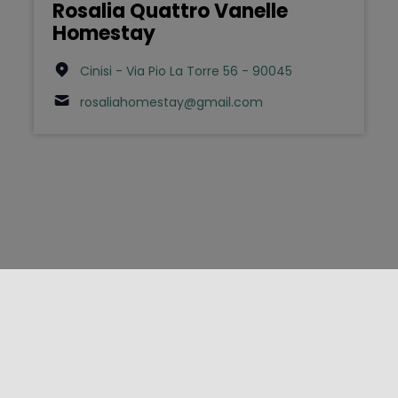
Rosalia Quattro Vanelle
Homestay
Cinisi - Via Pio La Torre 56 - 90045
rosaliahomestay@gmail.com
FOLLOW US