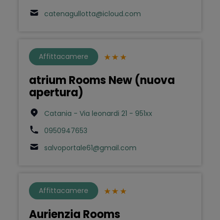
catenagullotta@icloud.com
Affittacamere
atrium Rooms New (nuova
apertura)
Catania - Via leonardi 21 - 951xx
0950947653
salvoportale61@gmail.com
Affittacamere
Aurienzia Rooms