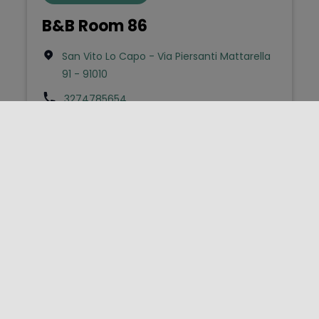
B&B Room 86
San Vito Lo Capo - Via Piersanti Mattarella
91 - 91010
3274785654
info@room86.it
Bed & Breakfast
B&B Valentina Lovely Rooms
Trapani - Via coppola 10 - 91100
3494245007
valentinabongiardino@libero.it