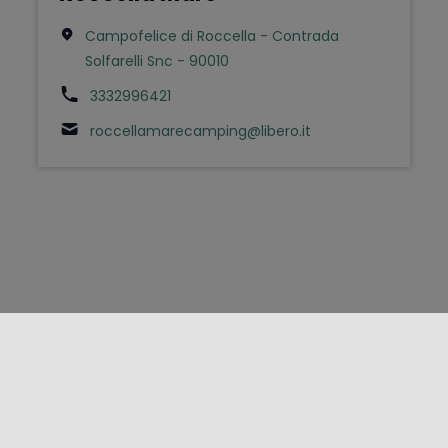
Campofelice di Roccella - Contrada
Solfarelli Snc - 90010
3332996421
roccellamarecamping@libero.it
FOLLOW US