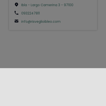
Ibla - Largo Camerina 3 - 97100
0932247811
info@risveglioibleo.com
FOLLOW US