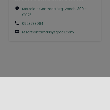
Marsala - Contrada Birgi Vecchi 390 -
91025
0923733064
resortsantamaria@gmail.com
FOLLOW US