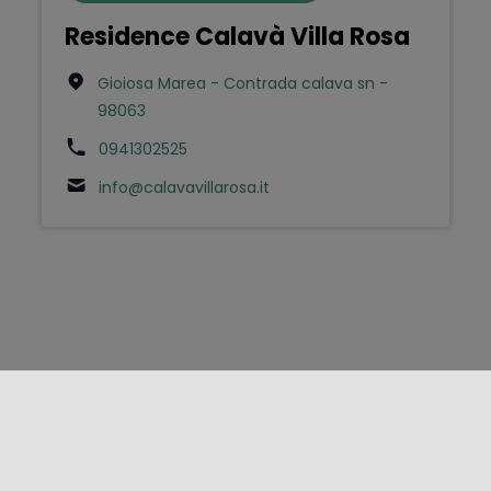
Residence Calavà Villa Rosa
Gioiosa Marea - Contrada calava sn -
98063
0941302525
info@calavavillarosa.it
FOLLOW US