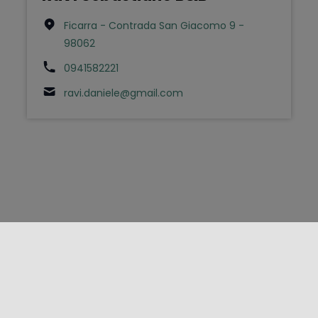
Ficarra - Contrada San Giacomo 9 -
98062
0941582221
ravi.daniele@gmail.com
FOLLOW US