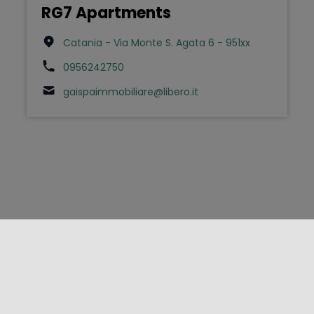
RG7 Apartments
Catania - Via Monte S. Agata 6 - 951xx
0956242750
gaispaimmobiliare@libero.it
FOLLOW US