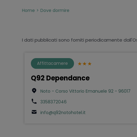
Home
Dove dormire
I dati pubblicati sono forniti periodicamente dall'O
Affittacamere
Q92 Dependance
Noto - Corso Vittorio Emanuele 92 - 96017
3358372046
info@q92notohotel.it