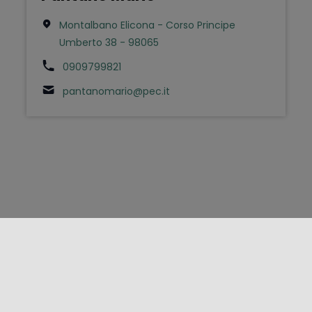
Montalbano Elicona - Corso Principe
Umberto 38 - 98065
0909799821
pantanomario@pec.it
FOLLOW US