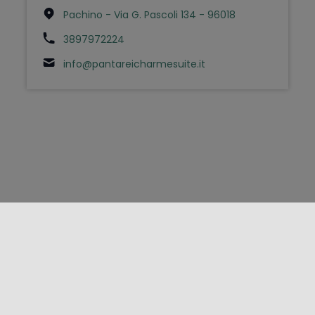
Pachino - Via G. Pascoli 134 - 96018
3897972224
info@pantareicharmesuite.it
FOLLOW US