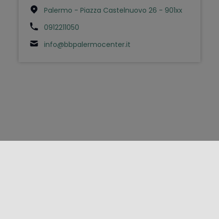
Palermo - Piazza Castelnuovo 26 - 901xx
0912211050
info@bbpalermocenter.it
FOLLOW US